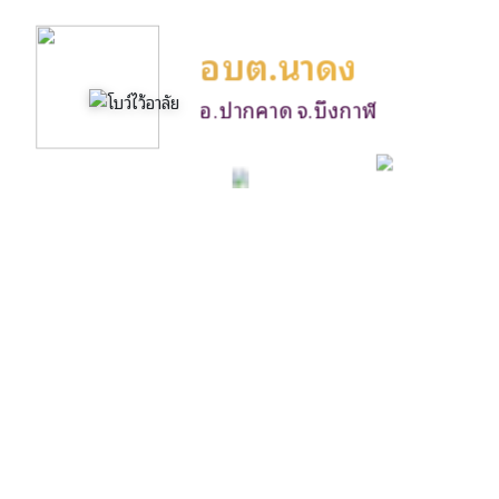
อบต.นาดง
อ.ปากคาด จ.บึงกาฬ