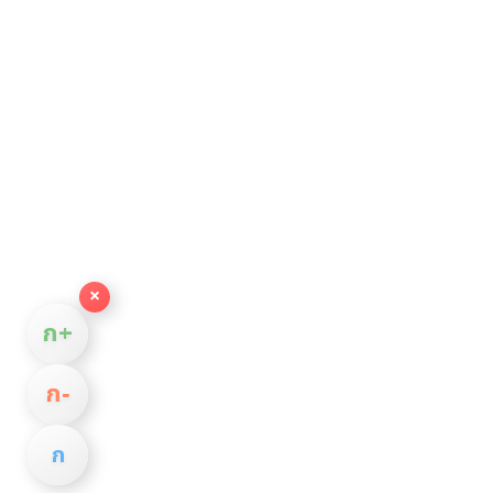
×
ก+
ก−
ก