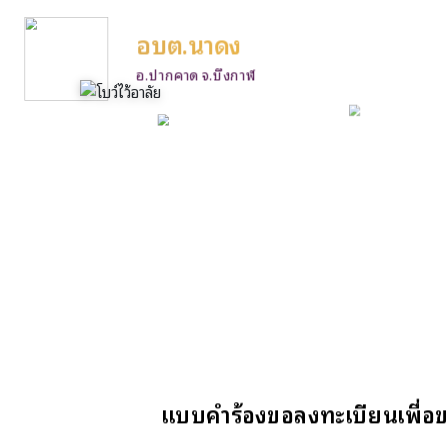
อบต.นาดง
อ.ปากคาด จ.บึงกาฬ
แบบคำร้องขอลงทะเบียนเพื่อขอร