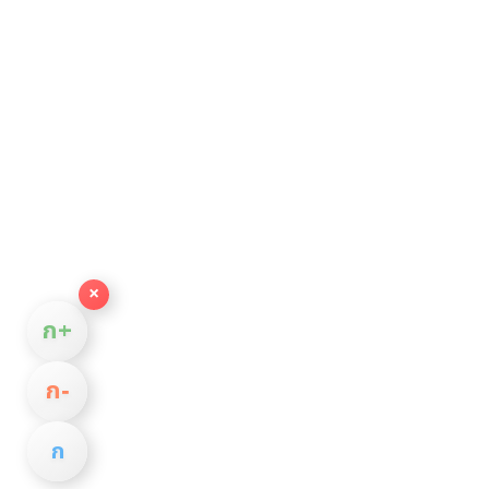
×
ก+
ก−
ก