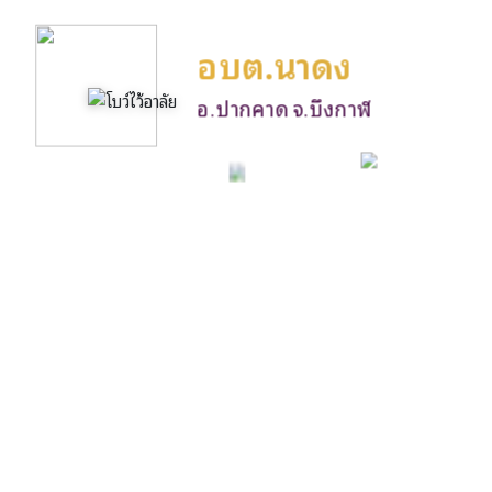
อบต.นาดง
อ.ปากคาด จ.บึงกาฬ