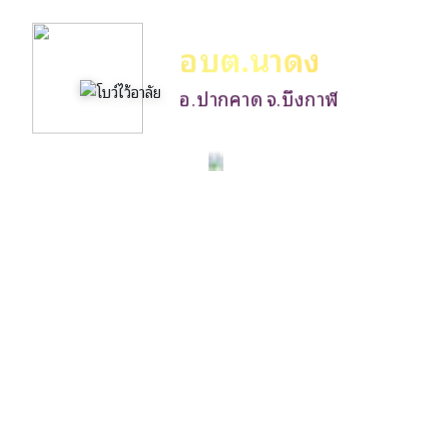
อบต.นาดง
อ.ปากคาด จ.บึงกาฬ