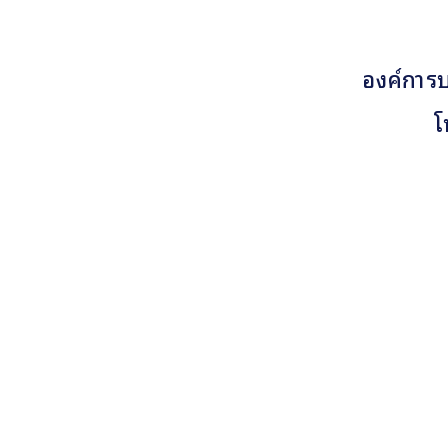
องค์การบ
โ