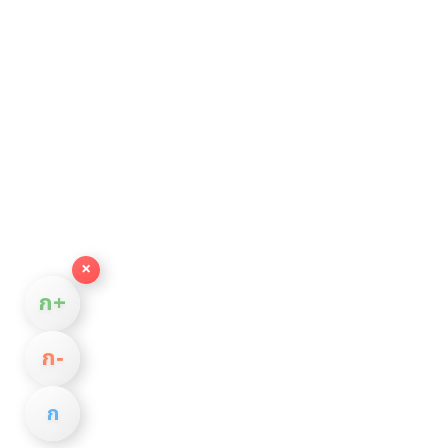
×
ก+
ก−
ก