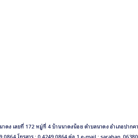
นาดง เลขที่ 172 หมู่ที่ 4 บ้านนาดงน้อย ตำบลนาดง อำเภอปากค
249 0864 โทรสาร : 0 4249 0864 ต่อ 1 e-mail : saraban_063