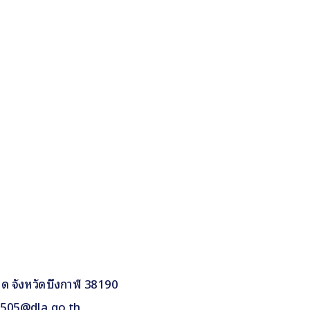
าด จังหวัดบึงกาฬ 38190
80505@dla.go.th