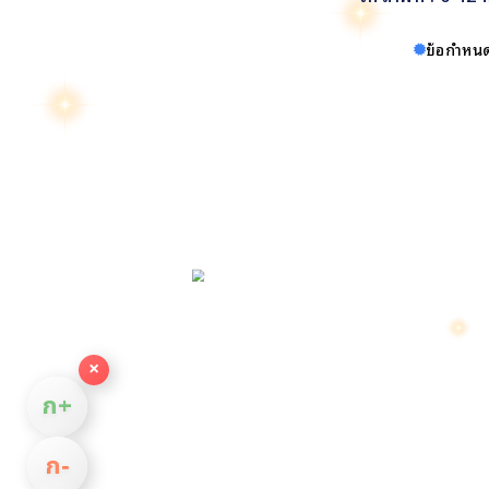
ข้อกำหนด
×
ก+
ก−