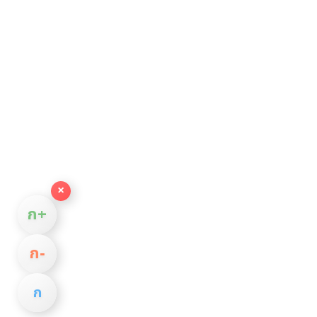
×
ก+
ก−
ก