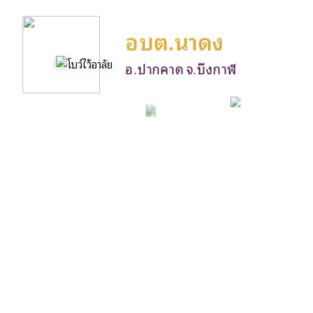
อบต.นาดง
อ.ปากคาด จ.บึงกาฬ