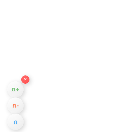
×
ก+
ก−
ก