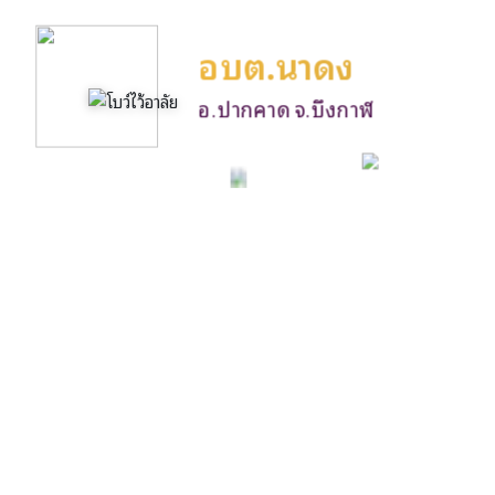
อบต.นาดง
อ.ปากคาด จ.บึงกาฬ