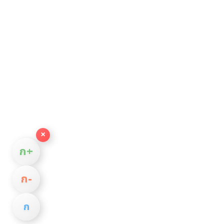
×
ก+
ก−
ก