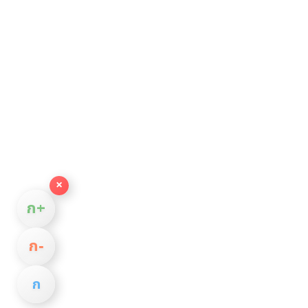
×
ก+
ก−
ก