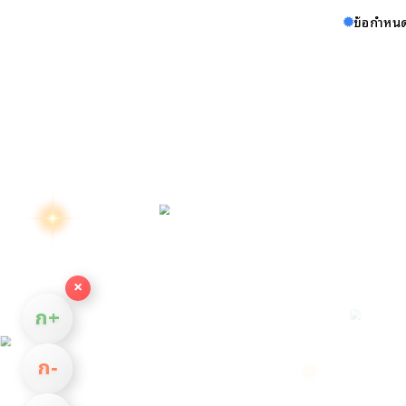
ข้อกำหนด
×
ก+
ก−