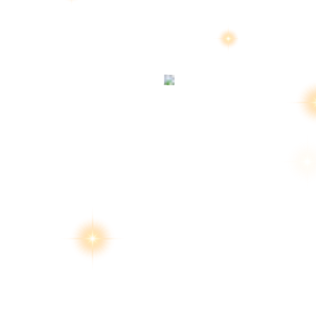
สงวนลิขสิทธิ์ 2569 โ