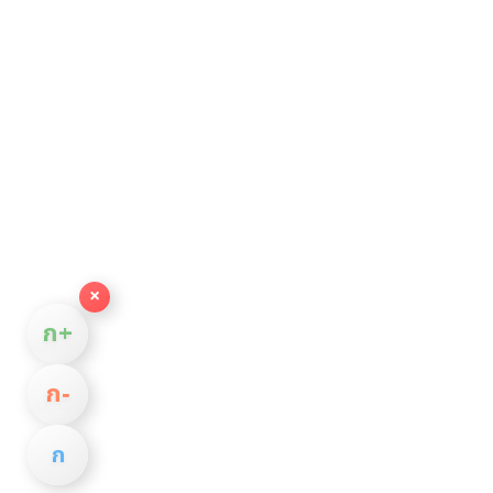
×
ก+
ก−
ก