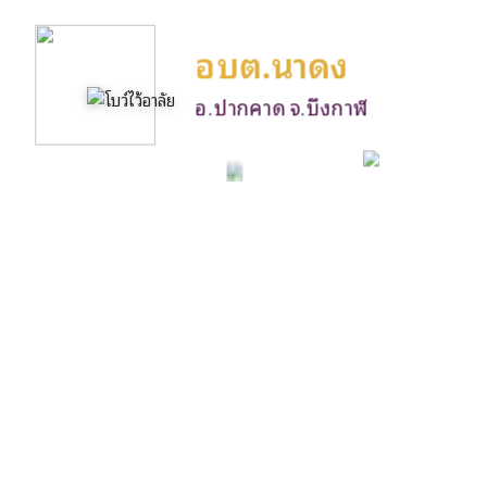
อบต.นาดง
อ.ปากคาด จ.บึงกาฬ