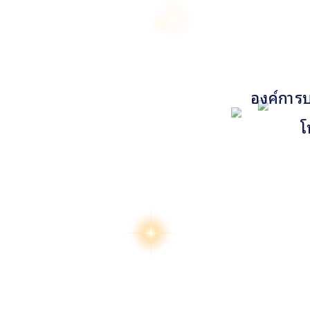
องค์การบ
โ