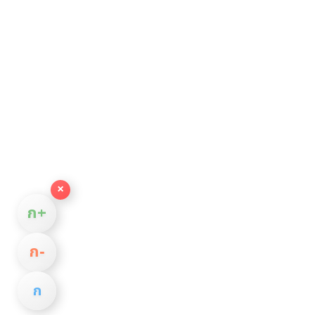
×
ก+
ก−
ก