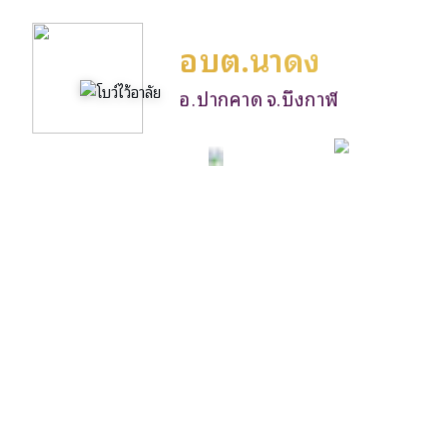
อบต.นาดง
อ.ปากคาด จ.บึงกาฬ